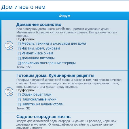
о
Дом и все о нем
и
Форум
с
к
Домашнее хозяйство
Все о ведении домашнего хозяйства - ремонт и уборка в доме.
Маленькие и большие хитрости хозяек и хозяев. Как достичь уюта и
порядка.
Подфорумы:
Мебель, техника и аксесуары для дома
Чистим, моем, убираем
Ремонт и все о нем
Домашние питомцы
Копилочка мастера и мастерицы
Темы:
155
Готовим дома. Кулинарные рецепты
Говорим о вкусной и полезной пище, а также о том, что просто хочется
съесть. Приготовление пищи - это еще и красивая сервировка стола,
ведь красота стола делает и еду вкуснее.
Подфорумы:
Обмен рецептами
Национальные кухни
Напитки на нашем столе
Темы:
32
Садово-огородная жизнь
Форум для любителей сада, огорода. О дачах. О рассаде, черенках,
деревцах и кустиках. О ландшафтном дизайне, о садовых цветах,
фруктах и ягодах.