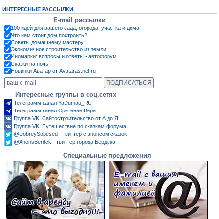
ИНТЕРЕСНЫЕ РАССЫЛКИ
E-mail рассылки
100 идей для вашего сада, огорода, участка и дома
Что нам стоит дом построить?
Советы домашнему мастеру
Экономичное строительство из земли!
Иномарки: вопросы и ответы - автофорум
Сказки на ночь
Новинки Аватар от Avataras.net.ru
Интересные группы в соц.сетях
Телеграмм канал YaDumau_RU
Телеграмм канал Сретенье.Вера
Группа VK: Сайтостроительство от А до Я
Группа VK: Путешествие по сказкам форума
@DobreySobesed - твиттер с анонсом сказок
@AnonsBerdck - твиттер города Бердска
Специальные предложения